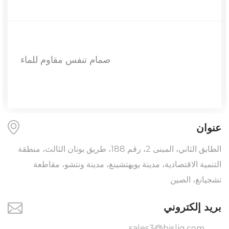
صمام تنفس مقا
عنوان
الطابق الثاني، المبنى 2، رقم 188، طريق بونان الثالث، منطقة
التنمية الاقتصادية، مدينة يويهتشينغ، مدينة ونتشو، مقاطعة
تشجيانغ، الصين
بريد إلكتروني
sales3@hjsljq.com