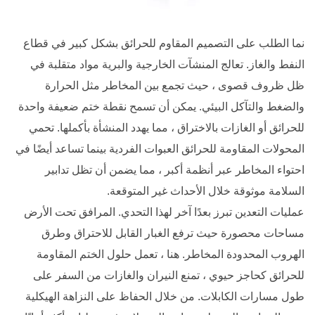
نما الطلب على التصميم المقاوم للحرائق بشكل كبير في قطاع
النفط والغاز. تعالج المنشآت الخارجية والبرية مواد متقلبة في
ظل ظروف قصوى ، حيث تجمع بين المخاطر مثل الحرارة
والضغط والتآكل البيئي. يمكن أن تسمح نقطة ختم ضعيفة واحدة
للحرائق أو الغازات بالاختراق ، مما يهدد المنشأة بأكملها. تحمي
المحولات المقاومة للحرائق العبوات الفردية بينما تساعد أيضًا في
احتواء المخاطر عبر أنظمة أكبر ، مما يضمن أن تظل تدابير
السلامة موثوقة خلال الأحداث غير المتوقعة.
عمليات التعدين تبرز بعدًا آخر لهذا التحدي. المرافق تحت الأرض
مساحات محصورة حيث ترفع الغبار القابل للاحتراق وطرق
الهروب المحدودة المخاطر. هنا ، تعمل حلول الختم المقاومة
للحرائق كحاجز حيوي ، تمنع النيران والغازات من السفر على
طول مسارات الكابلات. من خلال الحفاظ على النزاهة الهيكلية