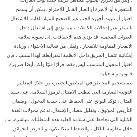
، ومرافق تخزين الحبوب مخاطر فريدة حيث توجد الغازات
المتفجرة أو الأبخرة أو الغبار القابل للاحتراق. يمكن أن يسمح
اختيار أو تثبيت أجهزة الختم غير الصحيح للمواد القابلة للاشتعال
بالسفر عبر إدخالات الكابلات ، مما يؤدي إلى اشتعال داخل
العبوات المحمية. قد تؤدي هذه الإخفاقات إلى تسوية سلامة
الانفجار المقاومة للانفجار ، وتقلل من فعالية الاحتواء ، وزيادة
إمكانية انتشار الحريق داخل الأنظمة المترابطة. لهذا السبب ، فإن
اختيار المحول المناسب ليس فقط قرارًا فنيًا ولكن أيضًا ضرورة
قانونية وتشغيلية.
يتم تضخيم المخاطر في المناطق الخطرة من خلال المعايير
الدولية الصارمة التي تتطلب الامتثال لرموز السلامة. على سبيل
المثال ، تؤكد اللوائح على الحفاظ على حماية الدخول ، وضمان
التأريض الموثوق ، وتقليل مصادر الإشعال. تدعم محولات الغدة
الكبلية التي تحافظ على سلامة العلبة هذه المتطلبات مباشرة. من
خلال مقاومة التآكل ، والضغط الميكانيكي ، والتعرض للحرائق ،