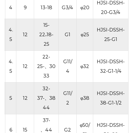
HJSI-DSSH-
9
4
9
13-18
G3/4
φ20
20-G3/4
15-
4.
HJSI-DSSH-
9
12
22،18-
G1
φ25
5
25-G1
25
22-
4.
G11/
HJSI-DSSH-
9
12
30、25-
φ32
5
4
32-G1-1/4
33
32-
.
G11/
HJSI-DSSH-
5
12
38、37-
φ38
4
2
38-G1-1/2
44
37-
.
φ50/
HJSI-DSSH-
6
15
44、
G2