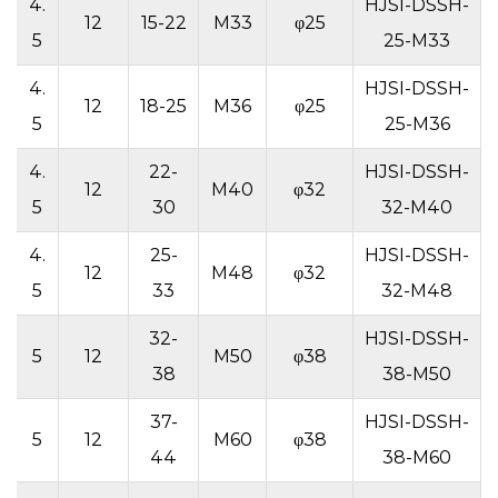
4.
HJSI-DSSH-
9
12
15-22
M33
φ25
5
25-M33
4.
HJSI-DSSH-
9
12
18-25
M36
φ25
5
25-M36
4.
22-
HJSI-DSSH-
9
12
M40
φ32
5
30
32-M40
4.
25-
HJSI-DSSH-
9
12
M48
φ32
5
33
32-M48
32-
HJSI-DSSH-
4
5
12
M50
φ38
38
38-M50
37-
HJSI-DSSH-
4
5
12
M60
φ38
44
38-M60