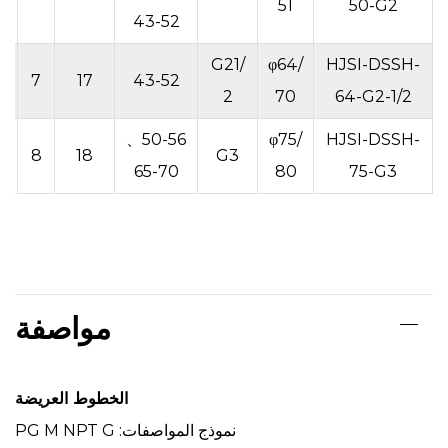
4
51
50-G2
43-52
.
G21/
φ64/
HJSI-DSSH-
7
17
43-52
4
2
70
64-G2-1/2
50-56、
φ75/
HJSI-DSSH-
3
8
18
G3
65-70
80
75-G3
مواصفة
الخطوط العريضة
نموذج المواصفات: PG M NPT G