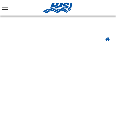
الصفحة الرئيسية
منتجات
الغدة المعدنية
غدة معدنية مرنة
/
/
/
/
DSSH سلسلة ثقيلة من الفولاذ المقاوم للصدأ موصل قناة ضيق السائل