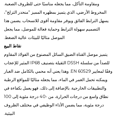
ومقاومة التآكل، مما يجعله مناسبًا حتى للظروف الصعبة.
المخروط الأرضي، الذي يتميز بمظهره المميز "منحدر التزلج"،
يسهل الترابط الفائق ويوفر مقاومة أقوى للانسحاب. يضمن هذا
التصميم سهولة الترابط وحماية فعالة للموصل، مما يجعل
الموصل مثاليًا للبيئات عالية الضغط.
نقاط البيع
يتميز موصل القناة الضيق السائل المصنوع من الفولاذ المقاوم
للصدأ من سلسلة DSSH الثقيلة بتصنيف IP68 المثير للإعجاب
وفقًا لمعايير EN 60529. وهذا يعني أنه محمي بالكامل ضد الغبار
ويمكنه تحمل الغمر في الماء، مما يجعله مثاليًا للمواقع الرطبة
والتطبيقات الخارجية. بالإضافة إلى ذلك، فهو يعمل بكفاءة في
نطاق واسع من درجات الحرارة، من -40 درجة مئوية إلى 100
درجة مئوية، مما يضمن الأداء الوظيفي في مختلف الظروف
البيئية.