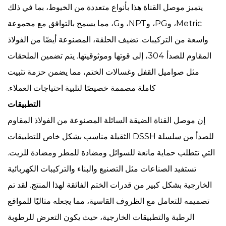
يتميز موصل القناة هذا بأنواع متعددة من الخيوط، بما في ذلك
Metric، وPG، وNPT، وG، مما يسمح بالتوافق مع مجموعة
واسعة من التركيبات. تضيف الحلقة، المصنوعة أيضًا من الفولاذ
المقاوم للصدأ 304، إلى قوتها وموثوقيتها. يتم تضمين الملحقات
مثل صواميل القفل وغسالات الختم، مما يضمن حزمة تثبيت
كاملة مصممة خصيصًا لتلبية احتياجات العملاء.
التطبيقات
إن موصل القناة الضيقة السائلة المصنوعة من الفولاذ المقاوم
للصدأ من سلسلة DSSH الثقيلة مناسب بشكل خاص للتطبيقات
التي تتطلب حماية مانعة للسوائل ومضادة للمطر ومضادة للزيت.
تستفيد الصناعات مثل التصنيع والبناء والتركيبات الكهربائية
الخارجية بشكل كبير من قدرات الختم الفائقة لهذا المنتج. لقد تم
تصميمه للتعامل مع الظروف القاسية، مما يجعله مثاليًا للمواقع
الرطبة والتطبيقات الخارجية، حيث يكون التعرض للرطوبة