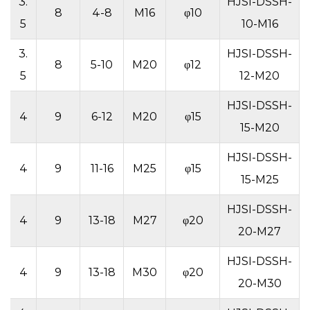
3.
HJSI-DSSH-
9
8
4-8
M16
φ10
5
10-M16
3.
HJSI-DSSH-
9
8
5-10
M20
φ12
5
12-M20
HJSI-DSSH-
9
4
9
6-12
M20
φ15
15-M20
HJSI-DSSH-
9
4
9
11-16
M25
φ15
15-M25
HJSI-DSSH-
9
4
9
13-18
M27
φ20
20-M27
HJSI-DSSH-
9
4
9
13-18
M30
φ20
20-M30