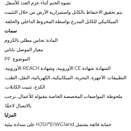
تشوه الختم أثناء عزم الغدد للأسفل.
يتم تحقيق الاحتفاظ بالكابل واستمرارية الأرض من خلال التثبيت
الميكانيكي للكابل المدرع بواسطة المخروط الداخلي والحلقة.
سمات
المادة: نحاس مطلي بالكروم
معيار الموصل: ياباني
الموضوع: PF
الشهادة: شهادة CE الأوروبية، وشهادة REACH الأوروبية.
التطبيقات: الأجهزة، البحرية، الميكانيكية، الكهربائية، النقل، الطب،
الكدح، تثبيت الكابلات.
ملحوظة: المواصفات المخصصة الخاصة مقبولة للأعمال، نرحب
بالاتصال لاحقًا.
المزايا
حماية فائقة يشتمل HJSII*EIWGland على سدادة بيئية