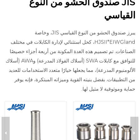
JIS صندوق الحشو من النوع
القياسي
يبرز صندوق الحشو من النوع القياسي JIS، وخاصة
HJSII*EIWGland، كحل استثنائي لإدارة الكابلات في مختلف
الصناعات. تم تصميم هذه الغدة المكونة من أربعة أجزاء خصيصًا
للتوافق مع كابلات SWA (أسلاك الفولاذ المدرعة) وAWA (أسلاك
الألومنيوم المدرعة)، مما يجعلها خيارًا متعدد الاستخدامات للعديد
من التطبيقات. بفضل بنيته القوية وميزاته المبتكرة، فإنه يوفر
حماية وموثوقية لا مثيل لها.