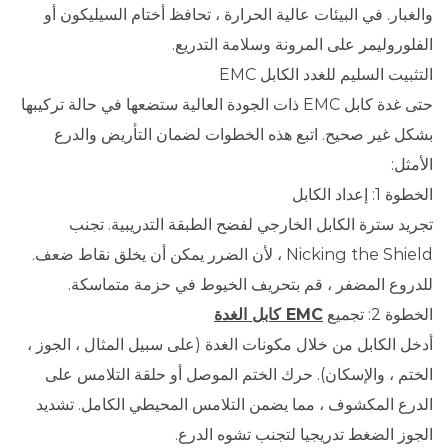
والغبار. في البيئات عالية الحرارة ، تحافظ أختام السيليكون أو
الفلوروليمر على المرونة وسلامة التدريع.
التثبيت السليم للغدد الكابل EMC
حتى غدة كابل EMC ذات الجودة العالية ستضعها في حالة تركيبها
بشكل غير صحيح. اتبع هذه الخطوات لضمان التأريض والدرع
الأمثل:
الخطوة 1: إعداد الكابل
تجريد سترة الكابل الخارجي لفضح الطبقة التدريبية. تجنب
Nicking the Shield ، لأن الضرر يمكن أن يخلق نقاط ضعف.
للدروع المضفر ، قم بتحريف الخيوط في حزمة متماسكة.
الخطوة 2: تجميع
EMC كابل الغدة
أدخل الكابل من خلال مكونات الغدة (على سبيل المثال ، الجوز ،
الختم ، والإسكان). حرك الختم الموصل أو حلقة التلامس على
الدرع المكشوف ، مما يضمن التلامس المحيطي الكامل. تشديد
الجوز الضغط تدريجيا لتجنب تشوه الدرع.