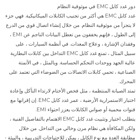
دور غدد كابل EMC في موثوقية النظام
غدد كابل EMC هي أكثر من تجنيب الكابلات الميكانيكية. فهي جزء
لا يتجزأ من موثوقية النظام. من خلال إنشاء اتصال قوي من الدرع
إلى الطول ، فإنهم يخففون من تعطل البيانات الناجم عن EMI ،
وفقدان الإشارة ، وعلاج المعدات. في أنظمة السيارات ، على
سبيل المثال ، تمنع غدد كابل EMC التداخل بين كابلات البطارية
عالية الجهد ووحدات التحكم الحساسة. وبالمثل ، في الأتمتة
الصناعية ، تحمي كابلات الاتصالات من الضوضاء التي تعتمد على
المحرك.
تمتد الصيانة المنتظمة ، مثل فحص الأختام لارتداء التآكل وإعادة
اختبار الاستمرارية الأرضية ، عمر غدد كابل EMC. إن إقرانها مع
قنوات محمية أو صواني الكابلات يعزز احتواء EMI.
يتطلب اختيار وتثبيت غدد كابل EMC الاهتمام بالتفاصيل الفنية ،
ولكن المكافأة هي نظام مرن وخالي من التداخل. من خلال
مطابقة الغدة مع نوع الكابل ، يمكن للاحتياجات التدريبية ، والبيئة -