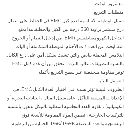
مع مرور الوقت.
متطلبات التدريع
تتمثل الوظيفة الأساسية لغدة كبل EMC في الحفاظ على اتصال
درع مستمر بزاوية 360 درجة بين الكبل والخطبة. هذا يمنع
التداخل الكهرومغناطيسي (EMI) من إدخال النظام أو الخروج
منه. ابحث عن الغدد ذات الأختام الموصلة المتكاملة أو آليات
التلامس المحملة بنابض والتي تشبث بشكل آمن على درع الكابل.
بالنسبة للتطبيقات عالية التردد ، تحقق من أن غدة كابل EMC
توفر مقاومة منخفضة عبر سطح التدريع بأكمله.
العوامل البيئية
الظروف البيئية تؤثر بشدة على اختيار الغدة الكابل EMC. في
الإعدادات المسببة للتآكل (على سبيل المثال ، النباتات البحرية أو
الكيميائية) ، تقاوم الغدد النحاسية المطلية بالنيكل تدهور. بالنسبة
للتركيبات الخارجية ، تضمن المواد المقاومة للأشعة فوق
البنفسجية والغدد المصنفة IP68/IP69K الحماية من الرطوبة