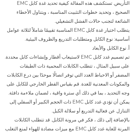
التأريض. تستكشف هذه المقالة كيفية تحديد غدة كابل EMC
الصحيح ، وتحديد خطوات التثبيت المناسبة ، ويتناول الأخطاء
الشائعة لتجنب حالات الفشل التشغيلي.
يتطلب اختيار غدة كابل EMC المناسبة تقييمًا شاملاً لثلاثة عوامل
أساسية: نوع الكابل ومتطلبات التدريع والظروف البيئية.
أ. نوع الكابل والأبعاد
تم تصميم غدد كابل EMC لاستيعاب أقطار وإنشاءات كابل محددة.
على سبيل المثال ، تتطلب الكابلات المحمية ذات الطبقات
المضفر أو الاحباط الغدد التي توفر اتصالًا موحدًا بين درع الكابلات
والمكونات المعدنية للغدة. قم بقياس القطر الخارجي للكابل على
وجه التحديد ، بما في ذلك أي سترة واقية ، لضمان ملاءمة دافئة.
يمكن أن تؤدي غدد كابل EMC ذات الحجم الكبير أو السفلي إلى
التنازل عن فعالية التدريع أو سلالة الكبل.
بالإضافة إلى ذلك ، فكر في مرونة الكابل. قد تتطلب الكابلات
المرنة للغاية غدد كابل EMC مع ميزات مضادة للهواء لمنع التغلب