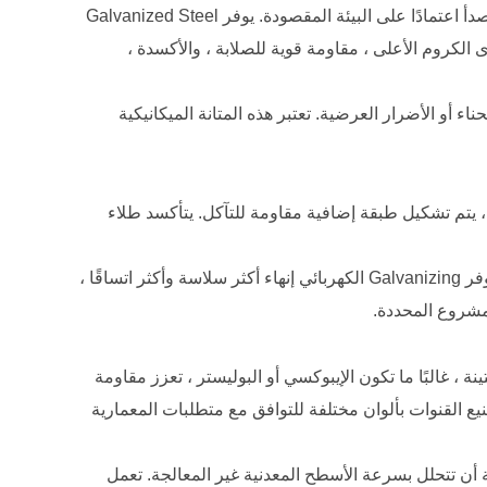
يكمن أساس كل قناة فولاذية مرنة في استخدام الفولاذ عالي الجودة. عادة ما يختار المصنعون الفولاذ المجلفن أو الفولاذ المقاوم للصدأ اعتمادًا على البيئة المقصودة. يوفر Galvanized Steel
ى الكروم الأعلى ، مقاومة قوية للصلابة ، والأكسدة ،
انحناء أو الأضرار العرضية. تعتبر هذه المتانة الميكانيكية
ة ، يتم تشكيل طبقة إضافية مقاومة للتآكل. يتأكسد طلاء
يتم تقدير Glovanizing الساخن لطلبه أكثر سمكًا وأصعب ، مما يجعله مناسبًا للظروف الخارجية القاسية. على النقيض من ذلك ، يوفر Galvanizing الكهربائي إنهاء أكثر سلاسة وأكثر اتساقًا ،
لمشروع المحددة.
ة ، غالبًا ما تكون الإيبوكسي أو البوليستر ، تعزز مقاومة
يع القنوات بألوان مختلفة للتوافق مع متطلبات المعمارية
ية أن تتحلل بسرعة الأسطح المعدنية غير المعالجة. تعمل