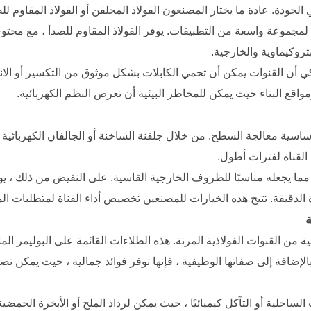
بًا لمجموعة واسعة من التطبيقات. يوفر الفولاذ المقاوم للصدأ ، مع محتو
تروكيماوية والخارجية.
ير الميكانيكي أن القنوات يمكن أن تحمي الكابلات بشكل موثوق من التكسير أو ال
قع البناء حيث يمكن للمخاطر البيئية أن تعرض النظم الكهربائية.
ية أساسية معالجة السطح. من خلال جلفنة الساخنة أو الجالفان الكهربائي
 القناة لفترات أطول.
 الدقيقة. تتيح هذه الخيارات للمصنعين تخصيص أداء القناة لمتطلبات ا
من القنوات الفولاذية المرنة. هذه الطلاءات القائمة على البوليمر المتين
لإضافة إلى صفاتها الوظيفية ، فإنها توفر فوائد جمالية ، حيث يمكن تصن
لساحلية أو التآكل كيميائيًا ، حيث يمكن لرذاذ الملح أو الأبخرة الحمض