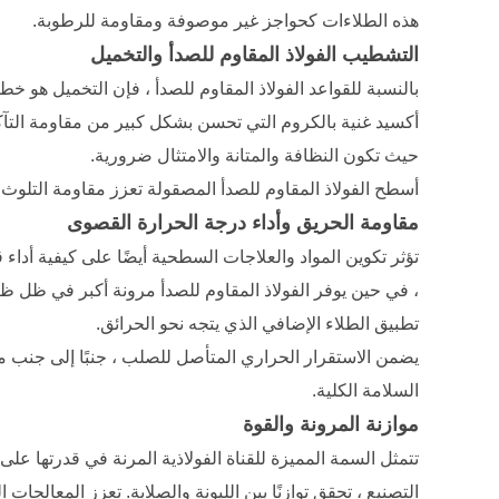
هذه الطلاءات كحواجز غير موصوفة ومقاومة للرطوبة.
التشطيب الفولاذ المقاوم للصدأ والتخميل
بالنسبة للقواعد الفولاذ المقاوم للصدأ ، فإن التخميل هو 
أكسيد غنية بالكروم التي تحسن بشكل كبير من مقاومة التآكل
حيث تكون النظافة والمتانة والامتثال ضرورية.
أسطح الفولاذ المقاوم للصدأ المصقولة تعزز مقاومة التلوث و
مقاومة الحريق وأداء درجة الحرارة القصوى
تؤثر تكوين المواد والعلاجات السطحية أيضًا على كيفية أدا
، في حين يوفر الفولاذ المقاوم للصدأ مرونة أكبر في ظل ظرو
تطبيق الطلاء الإضافي الذي يتجه نحو الحرائق.
يضمن الاستقرار الحراري المتأصل للصلب ، جنبًا إلى جنب م
السلامة الكلية.
موازنة المرونة والقوة
تتمثل السمة المميزة للقناة الفولاذية المرنة في قدرتها عل
التصنيع ، تحقق توازنًا بين الليونة والصلابة. تعزز المعالج