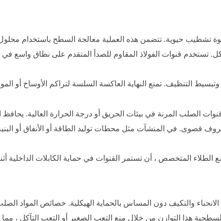
خطوة تشطيب حيوية. تتضمن هذه العملية معالجة السطح باستخدام محلول ح
. تستخدم قنوات الفولاذ المقاوم للصدأ المتقدم على نطاق واسع في الص
تبسيط التنظيف. تمنع النهاية العاكسة السلسة لتراكم الأوساخ أو الموا
ء قنوات الصلب المرنة في بيئات الحريق أو درجة الحرارة العالية. يحاف
ف قصوى. في المنشآت مثل محطات توليد الطاقة أو الأنفاق أو البنية التح
ع الطلاء المتخصص ، أن تستمر القنوات في حماية الكابلات الداخلية أ
ى الانحناء والتكيف دون المساس بالحماية الهيكلية. خصائص المواد الصلب
ات السطحية هذا التوازن من خلال منع التعب الصغير أو التعب التآكل ، م