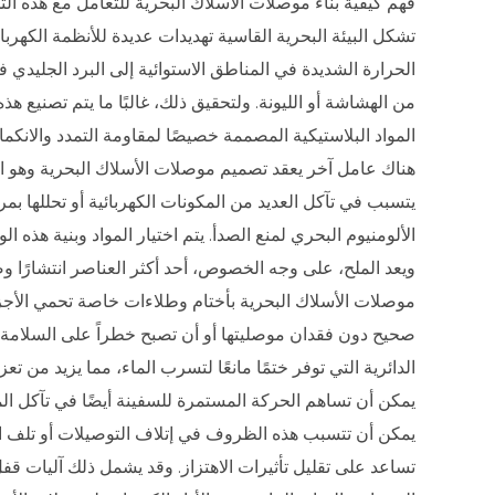
فهم كيفية بناء موصلات الأسلاك البحرية للتعامل مع هذه الت
تشكل البيئة البحرية القاسية تهديدات عديدة للأنظمة الكهر
الحرارة الشديدة في المناطق الاستوائية إلى البرد الجليد
من الهشاشة أو الليونة. ولتحقيق ذلك، غالبًا ما يتم تصنيع 
المواد البلاستيكية المصممة خصيصًا لمقاومة التمدد والانكم
هناك عامل آخر يعقد تصميم موصلات الأسلاك البحرية وهو ال
يتسبب في تآكل العديد من المكونات الكهربائية أو تحللها ب
الألومنيوم البحري لمنع الصدأ. يتم اختيار المواد وبنية هذه 
ويعد الملح، على وجه الخصوص، أحد أكثر العناصر انتشارًا وضر
موصلات الأسلاك البحرية بأختام وطلاءات خاصة تحمي الأجز
صحيح دون فقدان موصليتها أو أن تصبح خطراً على السلامة ب
الدائرية التي توفر ختمًا مانعًا لتسرب الماء، مما يزيد من 
يمكن أن تساهم الحركة المستمرة للسفينة أيضًا في تآكل المو
يمكن أن تتسبب هذه الظروف في إتلاف التوصيلات أو تلف ال
تساعد على تقليل تأثيرات الاهتزاز. وقد يشمل ذلك آليات