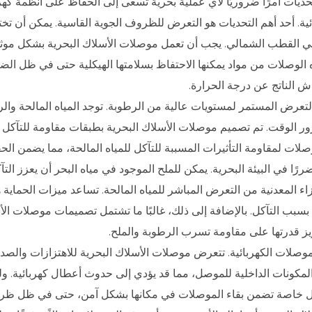
حديات أمرًا ضروريًا لأي عملية بحرية تسعى إلى الحفاظ على أنظمة كهربا
بائية. أحد أهم التحديات هو التعرض للظروف الجوية القاسية. يمكن أن 
ي في القطب الشمالي. يجب أن تعمل موصلات الأسلاك البحرية بشكل موثو
هذه الوصلات من مواد يمكنها الاحتفاظ بسلامتها الهيكلية حتى في ظل الض
اش الناتج عن درجة الحرارة.
تعرض المستمر لمستويات عالية من الرطوبة. توجد المياه المالحة والرط
مرور الوقت. تم تصميم موصلات الأسلاك البحرية بطبقات مقاومة للتآكل أ
الوصلات لمقاومة التأثيرات المسببة للتآكل للمياه المالحة، مما يضمن ال
رًا في البيئة البحرية. يمكن للملح الموجود في مياه البحر أن يعزز ال
اء المعدنية من التعرض المباشر للمياه المالحة. تساعد ميزات الحما
سبب التآكل. بالإضافة إلى ذلك، غالبًا ما تشتمل تصميمات موصلات ال
تعزيز قدرتها على مقاومة تسرب الرطوبة والملح.
صلات الكهربائية. تتعرض موصلات الأسلاك البحرية للاهتزازات والصدمات 
مكونات الداخلية للموصل، مما قد يؤدي إلى حدوث أعطال كهربائية. ول
 قفل خاصة تضمن بقاء الموصلات في مكانها بشكل آمن، حتى في ظل ظرو