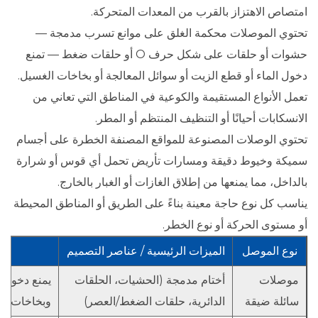
امتصاص الاهتزاز بالقرب من المعدات المتحركة.
تحتوي الموصلات محكمة الغلق على موانع تسرب مدمجة —
حشوات أو حلقات على شكل حرف O أو حلقات ضغط — تمنع
دخول الماء أو قطع الزيت أو سوائل المعالجة أو بخاخات الغسيل.
تعمل الأنواع المستقيمة والكوعية في المناطق التي تعاني من
الانسكابات أحيانًا أو التنظيف المنتظم أو المطر.
تحتوي الوصلات المصنوعة للمواقع المصنفة الخطرة على أجسام
سميكة وخيوط دقيقة ومسارات تأريض تحمل أي قوس أو شرارة
بالداخل، مما يمنعها من إطلاق الغازات أو الغبار بالخارج.
يناسب كل نوع حاجة معينة بناءً على الطريق أو المناطق المحيطة
أو مستوى الحركة أو نوع الخطر.
نوع الموصل
الميزات الرئيسية / عناصر التصميم
موصلات
أختام مدمجة (الحشيات، الحلقات
يمنع دخول ا
سائلة ضيقة
الدائرية، حلقات الضغط/العصر)
وبخاخات ال