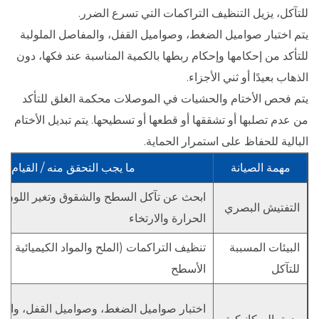
للتآكل، يزيل التنظيف التراكمات التي تسرع الضرر.
يتم اختبار صواميل الضغط، وصواميل القفل، والمفاصل الملولبة
للتأكد من إحكامها وإحكام ربطها بالكمية المناسبة عند فكها، دون
الذهاب بعيدًا أو ثني الأجزاء.
يتم فحص الأختام والحشيات في الموصلات محكمة الغلق للتأكد
من عدم تصلبها أو تشققها أو قطعها أو تسطيحها. يتم تبديل الأختام
البالية للحفاظ على استمرار الحماية.
مهمة الصيانة
ما يجب التحقق منه / القيام به
ابحث عن تآكل السطح والشقوق وتغير اللون ال
التفتيش البصري
الحرارة والارتخاء
البيئات المسببة
تنظيف التراكمات (الملح والمواد الكيميائية وا
للتآكل
الأسطح
اختبار صواميل الضغط، وصواميل القفل، والمف