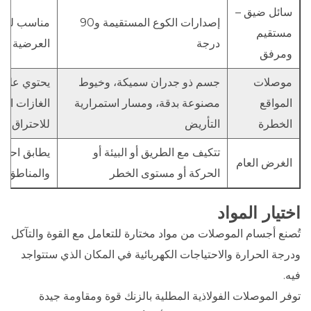
سائل ضيق –
إصدارات الكوع المستقيمة و90
مناسب للمن
مستقيم
درجة
العرضية أو 
ومرفق
موصلات
جسم ذو جدران سميكة، وخيوط
يحتوي على أ
المواقع
مصنوعة بدقة، ومسار استمرارية
الغازات القا
الخطرة
التأريض
للاحتراق
تتكيف مع الطريق أو البيئة أو
يطابق احتيا
الغرض العام
الحركة أو مستوى الخطر
والمناطق ال
اختيار المواد
تُصنع أجسام الموصلات من مواد مختارة للتعامل مع القوة والتآكل
ودرجة الحرارة والاحتياجات الكهربائية في المكان الذي ستتواجد
فيه.
توفر الموصلات الفولاذية المطلية بالزنك قوة ومقاومة جيدة