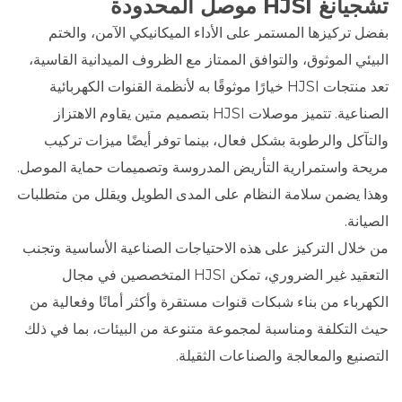
تشجيانغ HJSI موصل المحدودة
بفضل تركيزها المستمر على الأداء الميكانيكي الآمن، والختم
البيئي الموثوق، والتوافق الممتاز مع الظروف الميدانية القاسية،
تعد منتجات HJSI خيارًا موثوقًا به لأنظمة القنوات الكهربائية
الصناعية. تتميز موصلات HJSI بتصميم متين يقاوم الاهتزاز
والتآكل والرطوبة بشكل فعال، بينما توفر أيضًا ميزات تركيب
مريحة واستمرارية التأريض المدروسة وتصميمات حماية الموصل.
وهذا يضمن سلامة النظام على المدى الطويل ويقلل من متطلبات
الصيانة.
من خلال التركيز على هذه الاحتياجات الصناعية الأساسية وتجنب
التعقيد غير الضروري، تمكن HJSI المتخصصين في مجال
الكهرباء من بناء شبكات قنوات مستقرة وأكثر أمانًا وفعالية من
حيث التكلفة ومناسبة لمجموعة متنوعة من البيئات، بما في ذلك
التصنيع والمعالجة والصناعات الثقيلة.