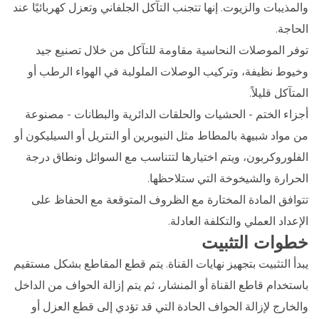
والمذيبات والزيوت. إنها تتجنب التآكل الجلفاني وتعزل كهربائيًا عند
الحاجة.
توفر الموصلات النحاسية مقاومة للتآكل من خلال تصنيع جيد
وخيوط نظيفة، وتركيب الوصلات الملولبة في الهواء الرطب أو
المتآكل قليلاً.
أجزاء الختم - الحشيات والحلقات الدائرية والبطانات - مصنوعة
من مواد شبيهة بالمطاط مثل النيوبرين أو النتريل أو السيليكون أو
الفلوروكربون، ويتم اختيارها لتتناسب مع السوائل ونطاق درجة
الحرارة والشيخوخة التي ستلاحظها.
تتوافق المادة المختارة مع الظروف المتوقعة مع الحفاظ على
الإعداد العملي والتكلفة العادلة.
خطوات التثبيت
يبدأ التثبيت بتجهيز نهايات القناة. يتم قطع المقاطع بشكل مستقيم
باستخدام قاطع القناة أو المنشار، ثم يتم إزالة الحواف من الداخل
والخارج لإزالة الحواف الحادة التي قد تؤدي إلى قطع العزل أو