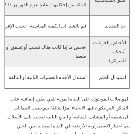
ضيق الميكانيكية
للتأكد من إحكامها؛ إعادة عزم الدوران إذا ك
حد التشديد
قم بالشد إلى الكمية المناسبة - تجنب الإفرا
الأختام والجوانات
افحص ما إذا كانت هناك تصلب أو تشقق أو ق
(محكمة
ضغط
للسوائل)
استبدال الختم
استبدل الأختام/الحشيات البالية أو التالفة
الموصلات الموجودة على القناة المرنة تلقي نظرة إضافية على
الأماكن التي يكون فيها الانحناء أمرًا شائعًا. يتم تثبيت البطانات
المتشققة أو المشابك السائبة أو البقع البالية لتجنب تلف الأسلاك.
يتم اختبار الاستمرارية الأرضية في القناة المعدنية بين الحين