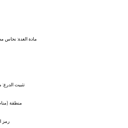
مادة الغدة: نحاس مط
تثبيت الدرع:
منطقة (مناطق
رمز الحماية:  Ex tD A21