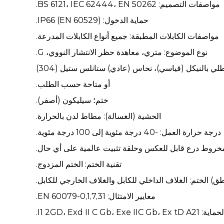
مواصفات التصميم: BS 6121، IEC 62444، EN 50262.
حماية الدخول: IP66 (EN 60529).
مواصفات الكابلات المطبقة: جميع أنواع الكابلات المدرعة.
نوع الموضوع: متري، معاهدة حظر الانتشار النووي، G.
لي بالنيكل (قياسي)، نحاس (عادي) ستانلس ستيل (304)
أو متاحة حسب الطلب.
ختم؛ سيليكون (أصفر).
الحشية (الغسالة): مطاط لدن بالحرارة.
درجة حرارة العمل: -40 درجة مئوية إلى 100 درجة مئوية.
 مخروط درع قابل للعكس وحلقة تثبيت عالمية على أي حال.
تقنية الختم: الختم المزدوج.
) الختم: الغلاف الداخلي للكابل والغلاف الخارجي للكابل.
معايير الامتثال: EN 60079-0,1,7,31.
I1 2GD، Exd II C Gb، Exe IIC Gb،.