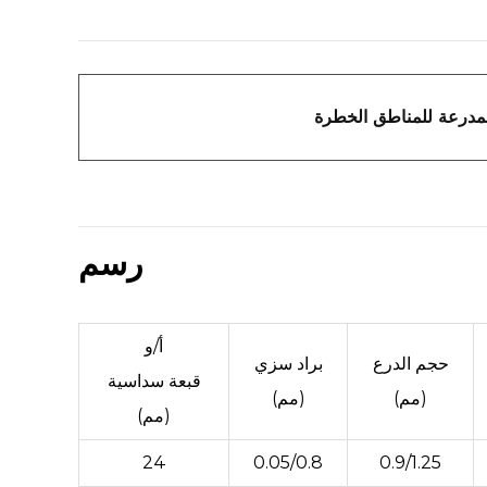
رسم
أ/و
حجم الدرع
براد سزي
قبعة سداسية
(مم)
(مم)
(مم)
24
0.05/0.8
0.9/1.25